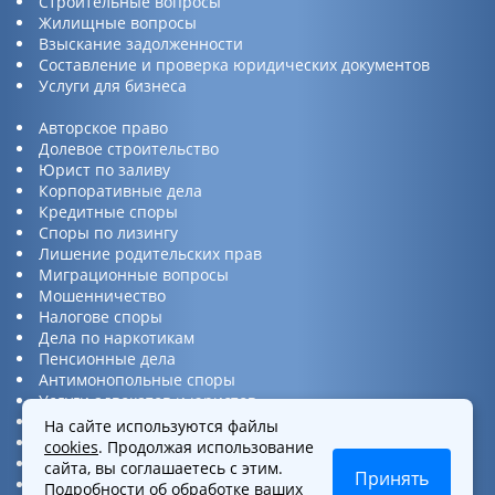
Строительные вопросы
Жилищные вопросы
Взыскание задолженности
Составление и проверка юридических документов
Услуги для бизнеса
Авторское право
Долевое строительство
Юрист по заливу
Корпоративные дела
Кредитные споры
Споры по лизингу
Лишение родительских прав
Миграционные вопросы
Мошенничество
Налогове споры
Дела по наркотикам
Пенсионные дела
Антимонопольные споры
Услуги адвокатов и юристов
Юридическая консультация
На сайте используются файлы
Споры по ДТП
cookies
. Продолжая использование
Защита прав потребителей
сайта, вы соглашаетесь с этим.
Принять
Услуги по бизнес вопросам
Подробности об обработке ваших