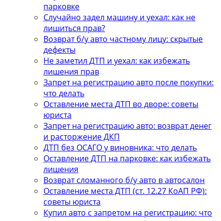
парковке
Случайно задел машину и уехал: как не
лишиться прав?
Возврат б/у авто частному лицу: скрытые
дефекты
Не заметил ДТП и уехал: как избежать
лишения прав
Запрет на регистрацию авто после покупки:
что делать
Оставление места ДТП во дворе: советы
юриста
Запрет на регистрацию авто: возврат денег
и расторжение ДКП
ДТП без ОСАГО у виновника: что делать
Оставление ДТП на парковке: как избежать
лишения
Возврат сломанного б/у авто в автосалон
Оставление места ДТП (ст. 12.27 КоАП РФ):
советы юриста
Купил авто с запретом на регистрацию: что