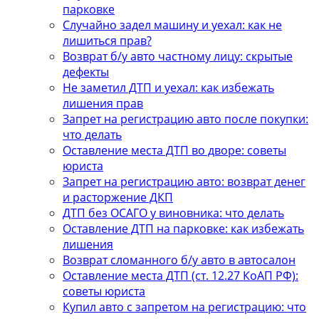
парковке
Случайно задел машину и уехал: как не
лишиться прав?
Возврат б/у авто частному лицу: скрытые
дефекты
Не заметил ДТП и уехал: как избежать
лишения прав
Запрет на регистрацию авто после покупки:
что делать
Оставление места ДТП во дворе: советы
юриста
Запрет на регистрацию авто: возврат денег
и расторжение ДКП
ДТП без ОСАГО у виновника: что делать
Оставление ДТП на парковке: как избежать
лишения
Возврат сломанного б/у авто в автосалон
Оставление места ДТП (ст. 12.27 КоАП РФ):
советы юриста
Купил авто с запретом на регистрацию: что