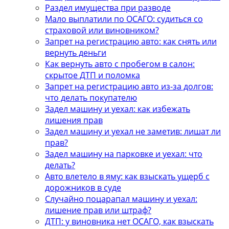
Раздел имущества при разводе
Мало выплатили по ОСАГО: судиться со
страховой или виновником?
Запрет на регистрацию авто: как снять или
вернуть деньги
Как вернуть авто с пробегом в салон:
скрытое ДТП и поломка
Запрет на регистрацию авто из-за долгов:
что делать покупателю
Задел машину и уехал: как избежать
лишения прав
Задел машину и уехал не заметив: лишат ли
прав?
Задел машину на парковке и уехал: что
делать?
Авто влетело в яму: как взыскать ущерб с
дорожников в суде
Случайно поцарапал машину и уехал:
лишение прав или штраф?
ДТП: у виновника нет ОСАГО, как взыскать