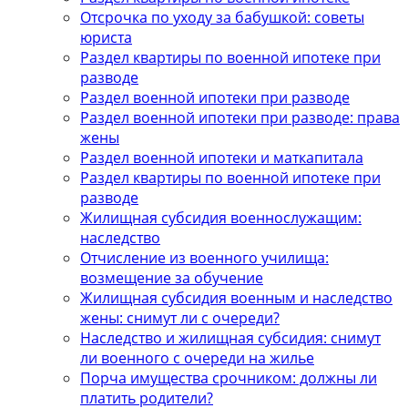
Отсрочка по уходу за бабушкой: советы
юриста
Раздел квартиры по военной ипотеке при
разводе
Раздел военной ипотеки при разводе
Раздел военной ипотеки при разводе: права
жены
Раздел военной ипотеки и маткапитала
Раздел квартиры по военной ипотеке при
разводе
Жилищная субсидия военнослужащим:
наследство
Отчисление из военного училища:
возмещение за обучение
Жилищная субсидия военным и наследство
жены: снимут ли с очереди?
Наследство и жилищная субсидия: снимут
ли военного с очереди на жилье
Порча имущества срочником: должны ли
платить родители?