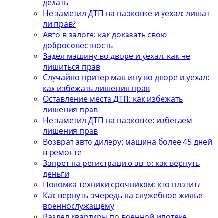
делать
Не заметил ДТП на парковке и уехал: лишат
ли прав?
Авто в залоге: как доказать свою
добросовестность
Задел машину во дворе и уехал: как не
лишиться прав
Случайно притер машину во дворе и уехал:
как избежать лишения прав
Оставление места ДТП: как избежать
лишения прав
Не заметил ДТП на парковке: избегаем
лишения прав
Возврат авто дилеру: машина более 45 дней
в ремонте
Запрет на регистрацию авто: как вернуть
деньги
Поломка техники срочником: кто платит?
Как вернуть очередь на служебное жилье
военнослужащему
Раздел квартиры по военной ипотеке