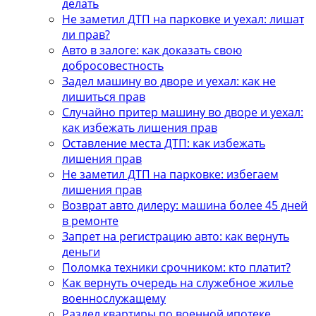
делать
Не заметил ДТП на парковке и уехал: лишат
ли прав?
Авто в залоге: как доказать свою
добросовестность
Задел машину во дворе и уехал: как не
лишиться прав
Случайно притер машину во дворе и уехал:
как избежать лишения прав
Оставление места ДТП: как избежать
лишения прав
Не заметил ДТП на парковке: избегаем
лишения прав
Возврат авто дилеру: машина более 45 дней
в ремонте
Запрет на регистрацию авто: как вернуть
деньги
Поломка техники срочником: кто платит?
Как вернуть очередь на служебное жилье
военнослужащему
Раздел квартиры по военной ипотеке