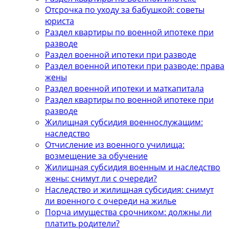
Отсрочка по уходу за бабушкой: советы
юриста
Раздел квартиры по военной ипотеке при
разводе
Раздел военной ипотеки при разводе
Раздел военной ипотеки при разводе: права
жены
Раздел военной ипотеки и маткапитала
Раздел квартиры по военной ипотеке при
разводе
Жилищная субсидия военнослужащим:
наследство
Отчисление из военного училища:
возмещение за обучение
Жилищная субсидия военным и наследство
жены: снимут ли с очереди?
Наследство и жилищная субсидия: снимут
ли военного с очереди на жилье
Порча имущества срочником: должны ли
платить родители?