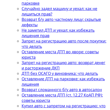
парковке
Случайно задел машину и уехал: как не
лишиться прав?
Возврат б/у авто частному лицу: скрытые
дефекты
Не заметил ДТП и уехал: как избежать
лишения прав
Запрет на регистрацию авто после покупки:
что делать
Оставление места ДТП во дворе: советы
юриста
Запрет на регистрацию авто: возврат денег
и расторжение ДКП
ДТП без ОСАГО у виновника: что делать
Оставление ДТП на парковке: как избежать
лишения
Возврат сломанного б/у авто в автосалон
Оставление места ДТП (ст. 12.27 КоАП РФ):
советы юриста
Купил авто с запретом на регистрацию: что