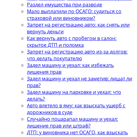
Раздел имущества при разводе
Мало выплатили по ОСАГО: судиться со
страховой или виновником?
Запрет на регистрацию авто: как снять или
вернуть деньги
Как вернуть авто с пробегом в салон:
скрытое ДТП и поломка
Запрет на регистрацию авто из-за долгов:
что делать покупателю
Задел машину и уехал: как избежать
лишения прав
Задел машину и уехал не заметив: лишат ли
прав?
Задел машину на парковке и уехал: что
делать?
Авто влетело в яму: как взыскать ущерб с
дорожников в суде
Случайно поцарапал машину и уехал:
лишение прав или штраф?
ДТП: у виновника нет ОСАГО, как взыскать