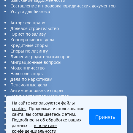
Взыскание задолженности
Составление и проверка юридических документов
Услуги для бизнеса
Авторское право
Долевое строительство
Юрист по заливу
Корпоративные дела
Кредитные споры
Споры по лизингу
Лишение родительских прав
Миграционные вопросы
Мошенничество
Налогове споры
Дела по наркотикам
Пенсионные дела
Антимонопольные споры
Услуги адвокатов и юристов
Юридическая консультация
На сайте используются файлы
Споры по ДТП
cookies
. Продолжая использование
Защита прав потребителей
сайта, вы соглашаетесь с этим.
Принять
Услуги по бизнес вопросам
Подробности об обработке ваших
Интеллектуальная собственность
данных —
в политике
Представительство в суде
конфиденциальности
.