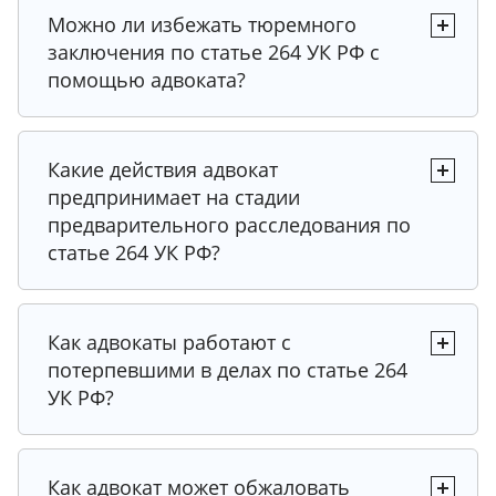
Можно ли избежать тюремного
заключения по статье 264 УК РФ с
помощью адвоката?
Совет
Совет
Какие действия адвокат
предпринимает на стадии
Совет
предварительного расследования по
статье 264 УК РФ?
Совет
Совет
Совет
Совет
Как адвокаты работают с
Совет
потерпевшими в делах по статье 264
Совет
УК РФ?
Рекомендация
Рекомендация
Совет
Совет
Как адвокат может обжаловать