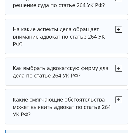
решение суда по статье 264 УК РФ?
Рекомендация
Совет
Рекомендация
Рекомендация
На какие аспекты дела обращает
внимание адвокат по статье 264 УК
РФ?
Рекомендация
Рекомендация
Рекомендация
Рекомендация
Как выбрать адвокатскую фирму для
дела по статье 264 УК РФ?
Совет эксперта
Рекомендация
Рекомендация
Какие смягчающие обстоятельства
Совет эксперта
может выявить адвокат по статье 264
Совет эксперта
УК РФ?
Совет эксперта
Рекомендация
Совет эксперта