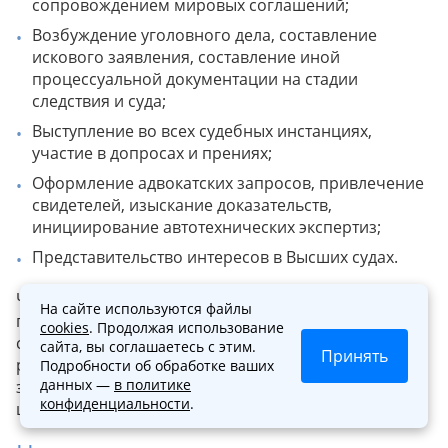
сопровождением мировых соглашений;
Возбуждение уголовного дела, составление
искового заявления, составление иной
процессуальной документации на стадии
следствия и суда;
Выступление во всех судебных инстанциях,
участие в допросах и прениях;
Оформление адвокатских запросов, привлечение
свидетелей, изыскание доказательств,
инициирование автотехнических экспертиз;
Представительство интересов в Высших судах.
Чем раньше вы обратитесь за помощью к адвокату
На сайте используются файлы
по ст 264 УК, тем лучше он сможет разобраться в
cookies
. Продолжая использование
ситуации. Дайте правозащитнику время на
сайта, вы соглашаетесь с этим.
Принять
разработку подходящей стратегии судебной
Подробности об обработке ваших
данных —
в политике
защиты, чтобы он смог добиться поставленных
конфиденциальности
.
целей.