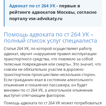
Совет эксперта
Адвокат по ст 264 УК
- первые в
Совет эксперта
рейтинге адвокатов Москвы, согласно
Совет эксперта
порталу vse-advokaty.ru
Совет эксперта
Совет эксперта
Совет эксперта
Помощь адвоката по ст 264 УК –
полный список услуг специалиста
Рекомендация юриста
Статья 264 УК, по которой осуществляет работу
Рекомендация юриста
Совет эксперта
адвокат, звучит «нарушение правил эксплуатации
транспортного средства, что повлекло за собой
Рекомендация юриста
телесные повреждения или смерть». Это значит, что
Рекомендация юриста
совсем не обязательно участие в дорожно-
Рекомендация юриста
транспортном происшествии нескольких сторон.
Если гражданин ехал в состоянии алкогольного
опьянения и покалечил пассажира, он будет
Рекомендация юриста
Рекомендация юриста
виновен по ст 264 УК, а алкогольное опьянение
выступит отягчающим фактором.
Рекомендация юриста
Рекомендация юриста
Помощь адвоката по ст 264 УК может потребоваться