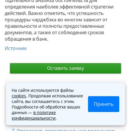
тщательного анализа обстоятельств для
определения наиболее эффективной стратегии
действий. Важно отметить, что успешность
процедуры чарджбэка во многом зависит от
правильности и полноты предоставленных
документов, а также от соблюдения сроков
обращения в банк.
Источник
Оставить заявку
Помощь в суде
На сайте используются файлы
cookies
. Продолжая использование
сайта, вы соглашаетесь с этим.
Поиск по судебным делам
Принять
Подробности об обработке ваших
данных —
в политике
Законодательство РФ
конфиденциальности
.
Калькулятор госпошлины