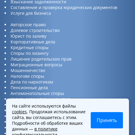
Взыскание задолженности
Составление и проверка юридических документов
Услуги для бизнеса
Авторское право
Долевое строительство
Юрист по заливу
Корпоративные дела
Кредитные споры
Споры по лизингу
Лишение родительских прав
Миграционные вопросы
Мошенничество
Налогове споры
Дела по наркотикам
Пенсионные дела
Антимонопольные споры
Услуги адвокатов и юристов
Юридическая консультация
На сайте используются файлы
Споры по ДТП
cookies
. Продолжая использование
Защита прав потребителей
сайта, вы соглашаетесь с этим.
Принять
Услуги по бизнес вопросам
Подробности об обработке ваших
Интеллектуальная собственность
данных —
в политике
Представительство в суде
конфиденциальности
.