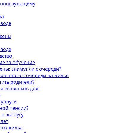
оеннослужащему
та
зводе
 жены
зводе
дство
ие за обучение
ны: снимут ли с очереди?
военного с очереди на жилье
тить родители?
 и выплатить долг
ы
супруги
нной пенсии?
 в выслугу
 лет
ого жилья