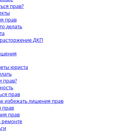
ться прав?
екты
ия прав
то делать
та
и расторжение ДКП
лишения
оветы юриста
елать
и прав?
тность
ься прав
как избежать лишения прав
я прав
ния прав
в ремонте
ьги