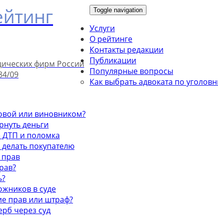
ейтинг
Toggle navigation
Услуги
О рейтинге
Контакты редакции
Публикации
дических фирм России
Популярные вопросы
84/09
Как выбрать адвоката по уголов
ховой или виновником?
ернуть деньги
е ДТП и поломка
о делать покупателю
 прав
рав?
ь?
рожников в суде
ие прав или штраф?
ерб через суд