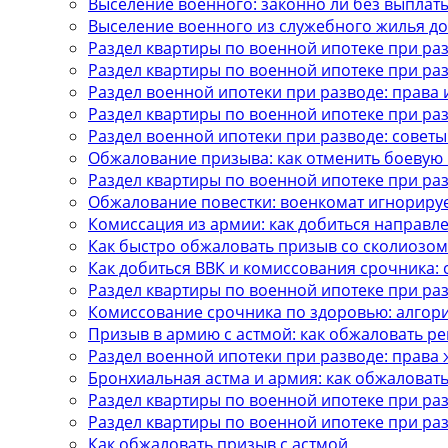
Выселение военного: законно ли без выплат
Выселение военного из служебного жилья до
Раздел квартиры по военной ипотеке при ра
Раздел квартиры по военной ипотеке при ра
Раздел военной ипотеки при разводе: права 
Раздел квартиры по военной ипотеке при ра
Раздел военной ипотеки при разводе: советы
Обжалование призыва: как отменить боевую п
Раздел квартиры по военной ипотеке при ра
Обжалование повестки: военкомат игнорируе
Комиссация из армии: как добиться направл
Как быстро обжаловать призыв со сколиозом
Как добиться ВВК и комиссования срочника: 
Раздел квартиры по военной ипотеке при раз
Комиссование срочника по здоровью: алгор
Призыв в армию с астмой: как обжаловать р
Раздел военной ипотеки при разводе: права 
Бронхиальная астма и армия: как обжаловат
Раздел квартиры по военной ипотеке при раз
Раздел квартиры по военной ипотеке при ра
Как обжаловать призыв с астмой